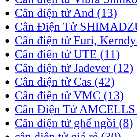
Cân điện tử And (13)
Cân Điện Tử SHIMADZU
Cân điện tử Furi, Kerndy
Cân điện tử UTE (11)
Cân điện tử Jadever (12)
Cân điện tử Cas (42)
Cân điện tử VMC (13)
Cân Điện Tử AMCELLS 
Cân điện tử ghế ngồi (8)
cân điện tử giá rẻ (30)