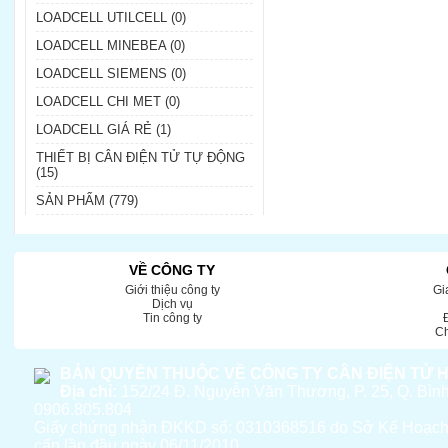
LOADCELL UTILCELL (0)
LOADCELL MINEBEA (0)
LOADCELL SIEMENS (0)
LOADCELL CHI MET (0)
LOADCELL GIÁ RẺ (1)
THIẾT BỊ CÂN ĐIỆN TỬ TỰ ĐỘNG
(15)
SẢN PHẨM (779)
VỀ CÔNG TY
Giới thiệu công ty
Gi
Dịch vụ
Tin công ty
Ch
BẢN QUYỀN THUỘC VỀ CÔNG TY CÂN ĐIỆN TỬ 
Địa chỉ:
152/24 Đ. Nguyễn Văn Thương, P. 25, Q. Bì
0906.805.804
Giấy chứng nhận ĐKKD số: 0310368516 do Sở Kế Hoạc
cấp lần đầu ngày 06/11/2010.