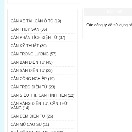
DANH MỤC SẢN PHẨM
ĐỐI TÁC
CÂN XE TẢI, CÂN Ô TÔ (19)
Các công ty đã sử dụng sả
CÂN THỦY SẢN (36)
CÂN PHÂN TÍCH ĐIỆN TỬ (37)
CÂN KỸ THUẬT (30)
CÂN TRỌNG LƯỢNG (57)
CÂN BÀN ĐIỆN TỬ (45)
CÂN SÀN ĐIỆN TỬ (23)
CÂN CÔNG NGHIỆP (19)
CÂN TREO ĐIỆN TỬ (23)
CÂN SIÊU THỊ, CÂN TÍNH TIỀN (12)
CÂN VÀNG ĐIỆN TỬ, CÂN THỬ
VÀNG (14)
CÂN ĐẾM ĐIỆN TỬ (26)
CÂN MỦ CAO SU (11)