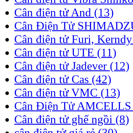
Cân điện tử And (13)
Cân Điện Tử SHIMADZU
Cân điện tử Furi, Kerndy
Cân điện tử UTE (11)
Cân điện tử Jadever (12)
Cân điện tử Cas (42)
Cân điện tử VMC (13)
Cân Điện Tử AMCELLS 
Cân điện tử ghế ngồi (8)
cân điện tử giá rẻ (30)