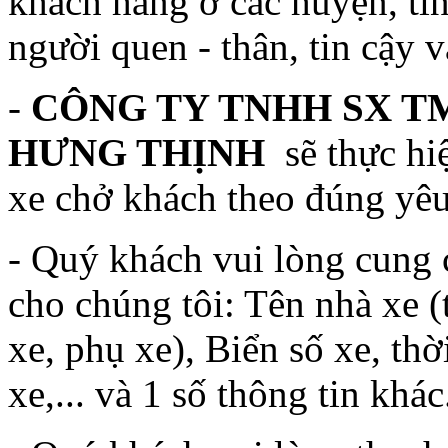
khách hàng ở các huyện, tỉ
người quen - thân, tin cậy 
-
CÔNG TY TNHH SX TM
HƯNG THỊNH
sẽ thực hi
xe chở khách theo đúng yêu
- Quý khách vui lòng cung 
cho chúng tôi: Tên nhà xe (
xe, phụ xe), Biển số xe, thờ
xe,... và 1 số thông tin khác