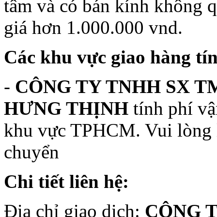
tâm và có bán kính không q
giá hơn 1.000.000 vnd.
Các khu vực giao hàng tín
-
CÔNG TY TNHH SX TM
HƯNG THỊNH
tính phí v
khu vực TPHCM. Vui lòng li
chuyển
Chi tiết liên hệ:
Địa chỉ giao dịch:
CÔNG T