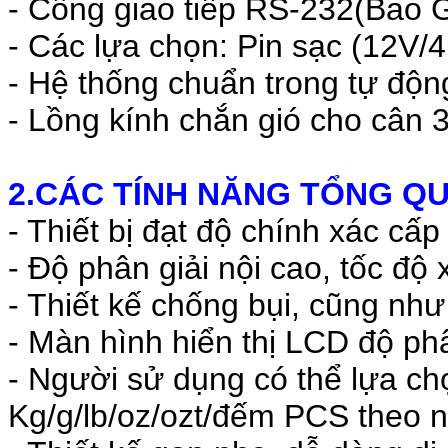
- Cổng giao tiếp RS-232(Bao
- Các lựa chọn: Pin sạc (12V/
- Hệ thống chuẩn trong tự độn
- Lồng kính chắn gió cho cân 3 
2.CÁC TÍNH NĂNG TỔNG 
- Thiết bị đạt độ chính xác cấp
- Độ phân giải nội cao, tốc độ
- Thiết kế chống bụi, cũng nh
- Màn hình hiển thị LCD độ phâ
- Người sử dụng có thể lựa ch
Kg/g/lb/oz/ozt/đếm PCS theo n