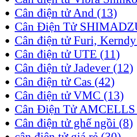
Cân điện tử And (13)
Cân Điện Tử SHIMADZU
Cân điện tử Furi, Kerndy
Cân điện tử UTE (11)
Cân điện tử Jadever (12)
Cân điện tử Cas (42)
Cân điện tử VMC (13)
Cân Điện Tử AMCELLS 
Cân điện tử ghế ngồi (8)
cân điện tử giá rẻ (30)