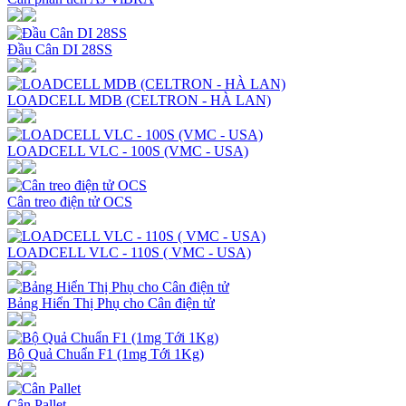
Đầu Cân DI 28SS
LOADCELL MDB (CELTRON - HÀ LAN)
LOADCELL VLC - 100S (VMC - USA)
Cân treo điện tử OCS
LOADCELL VLC - 110S ( VMC - USA)
Bảng Hiển Thị Phụ cho Cân điện tử
Bộ Quả Chuẩn F1 (1mg Tới 1Kg)
Cân Pallet