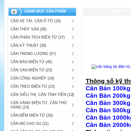
DANH MỤC SẢN PHẨM
CÂN BĂNG TẢ
CÂN XE TẢI, CÂN Ô TÔ (19)
CÂN THỦY SẢN (36)
CÂN PHÂN TÍCH ĐIỆN TỬ (37)
CÂN KỸ THUẬT (30)
CÂN TRỌNG LƯỢNG (57)
CÂN BÀN ĐIỆN TỬ (45)
CÂN SÀN ĐIỆN TỬ (23)
CÂN CÔNG NGHIỆP (19)
Thông số kỹ th
CÂN TREO ĐIỆN TỬ (23)
Cân Bàn 100kg 
Cân Bàn 200k
CÂN SIÊU THỊ, CÂN TÍNH TIỀN (12)
Cân Bàn 300k
CÂN VÀNG ĐIỆN TỬ, CÂN THỬ
VÀNG (14)
Cân Bàn 500k
CÂN ĐẾM ĐIỆN TỬ (26)
Cân Bàn 1000
CÂN MỦ CAO SU (11)
Cân Bàn 2000k