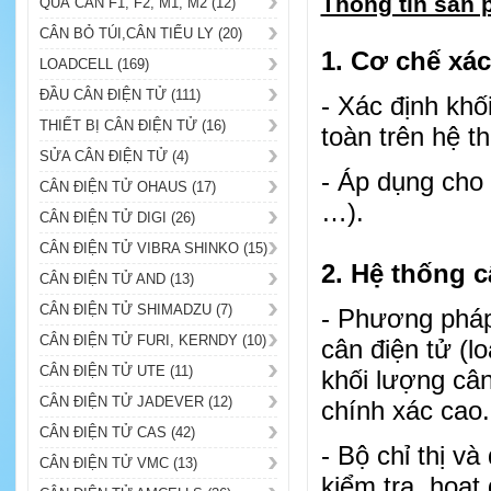
Thông tin sản 
QUẢ CÂN F1, F2, M1, M2 (12)
CÂN BỎ TÚI,CÂN TIỂU LY (20)
1. Cơ chế xá
LOADCELL (169)
ĐẦU CÂN ĐIỆN TỬ (111)
- Xác định khố
THIẾT BỊ CÂN ĐIỆN TỬ (16)
toàn trên hệ t
SỬA CÂN ĐIỆN TỬ (4)
- Áp dụng cho 
CÂN ĐIỆN TỬ OHAUS (17)
…).
CÂN ĐIỆN TỬ DIGI (26)
CÂN ĐIỆN TỬ VIBRA SHINKO (15)
2. Hệ thống c
CÂN ĐIỆN TỬ AND (13)
CÂN ĐIỆN TỬ SHIMADZU (7)
- Phương pháp
CÂN ĐIỆN TỬ FURI, KERNDY (10)
cân điện tử (lo
CÂN ĐIỆN TỬ UTE (11)
khối lượng cân
CÂN ĐIỆN TỬ JADEVER (12)
chính xác cao.
CÂN ĐIỆN TỬ CAS (42)
- Bộ chỉ thị v
CÂN ĐIỆN TỬ VMC (13)
kiểm tra, hoạt