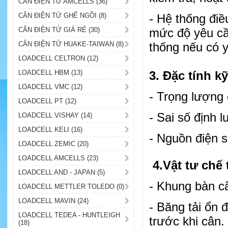
CÂN ĐIỆN TỬ AMCELLS (36)
CÂN ĐIỆN TỬ GHẾ NGỒI (8)
- Hệ thống đi
CÂN ĐIỆN TỬ GIÁ RẺ (30)
mức độ yêu cầu
CÂN ĐIỆN TỬ HUAKE-TAIWAN (8)
thống nếu có 
LOADCELL CELTRON (12)
LOADCELL HBM (13)
3. Đặc tính kỹ
LOADCELL VMC (12)
- Trọng lượng 
LOADCELL PT (12)
- Sai số định 
LOADCELL VISHAY (14)
LOADCELL KELI (16)
- Nguồn điện 
LOADCELL ZEMIC (20)
LOADCELL AMCELLS (23)
4.Vật tư chế 
LOADCELL AND - JAPAN (5)
- Khung bàn câ
LOADCELL METTLER TOLEDO (0)
LOADCELL MAVIN (24)
- Băng tải ổn 
LOADCELL TEDEA - HUNTLEIGH
trước khi cân.
(18)