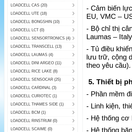
LOADCELL CAS (20)
- Cảm biến lực
LOADCELL UTE (18)
EU, VMC – USA
LOADCELL BONGSHIN (10)
- Bộ chỉ thị c
LOADCELL LCT (0)
Laumas – Ital
LOADCELL SENSORTRONICS (4)
LOADCELL TRANSCELL (13)
- Tủ điều khi
LOADCELL LAUMAS (4)
lưu trữ, cộng 
LOADCELL DINI ARGEO (11)
theo yêu cầu)
.
LOADCELL RICE LAKE (8)
LOADCELL SENSOCAR (25)
5. Thiết bị ph
LOADCELL CARDINAL (3)
- Phần mềm điề
LOADCELL CURIOTEC (1)
LOADCELL THAMES SIDE (1)
- Linh kiện, thi
LOADCELL BCM (1)
- Hệ thống cơ 
LOADCELL RINSTRUM (0)
- Hệ thống băn
LOADCELL SCAIME (0)