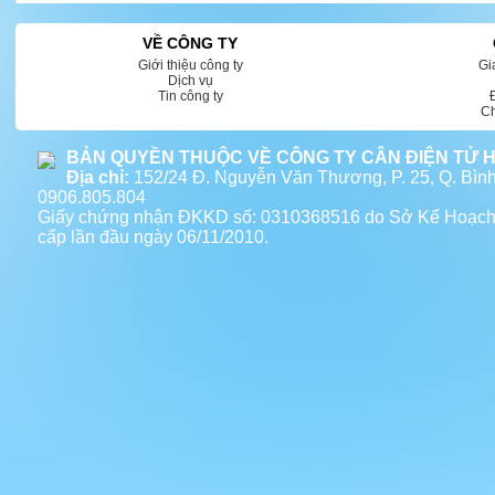
VỀ CÔNG TY
Giới thiệu công ty
Gi
Dịch vụ
Tin công ty
Ch
BẢN QUYỀN THUỘC VỀ CÔNG TY CÂN ĐIỆN TỬ 
Địa chỉ:
152/24 Đ. Nguyễn Văn Thương, P. 25, Q. Bì
0906.805.804
Giấy chứng nhận ĐKKD số: 0310368516 do Sở Kế Hoạc
cấp lần đầu ngày 06/11/2010.