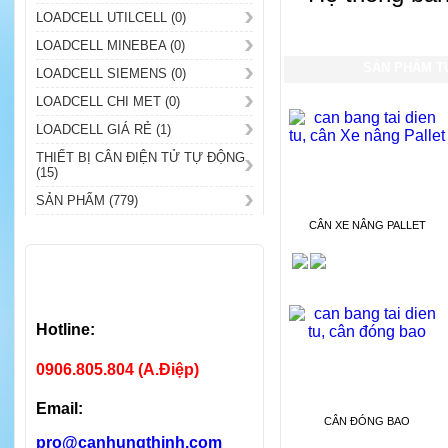
LOADCELL UTILCELL (0)
LOADCELL MINEBEA (0)
SẢN PHẨM T
LOADCELL SIEMENS (0)
LOADCELL CHI MET (0)
LOADCELL GIÁ RẺ (1)
THIẾT BỊ CÂN ĐIỆN TỬ TỰ ĐỘNG
(15)
SẢN PHẨM (779)
CÂN XE NÂNG PALLET
Hotline:
0906.805.804 (A.Điệp)
Email:
CÂN ĐÓNG BAO
pro@canhungthinh.com