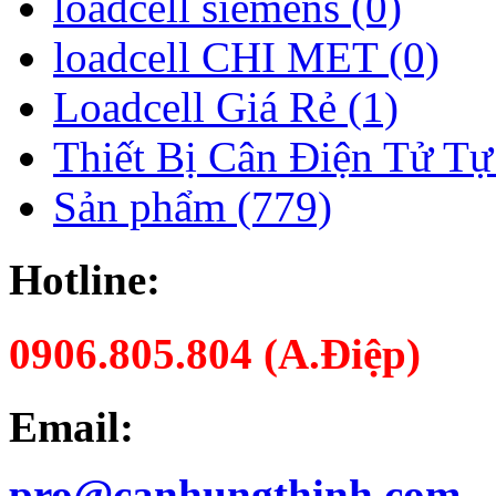
loadcell siemens (0)
loadcell CHI MET (0)
Loadcell Giá Rẻ (1)
Thiết Bị Cân Điện Tử Tự
Sản phẩm (779)
Hotline:
0906.805.804 (A.Điệp)
Email:
pro@canhungthinh.com