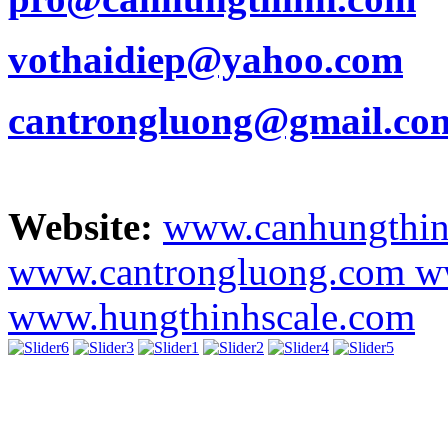
vothaidiep@yahoo.com
cantrongluong@gmail.co
Website:
www.canhungthi
www.cantrongluong.com
w
www.hungthinhscale.com