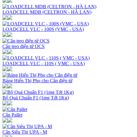
LOADCELL MDB (CELTRON - HÀ LAN)
LOADCELL VLC - 100S (VMC - USA)
Cân treo điện tử OCS
LOADCELL VLC - 110S ( VMC - USA)
Bảng Hiển Thị Phụ cho Cân điện tử
Bộ Quả Chuẩn F1 (1mg Tới 1Kg)
Cân Pallet
Cân Siêu Thị UPA - M