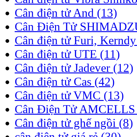
Cân điện tử And (13)
Cân Điện Tử SHIMADZU
Cân điện tử Furi, Kerndy
Cân điện tử UTE (11)
Cân điện tử Jadever (12)
Cân điện tử Cas (42)
Cân điện tử VMC (13)
Cân Điện Tử AMCELLS 
Cân điện tử ghế ngồi (8)
cân điện tử giá rẻ (30)