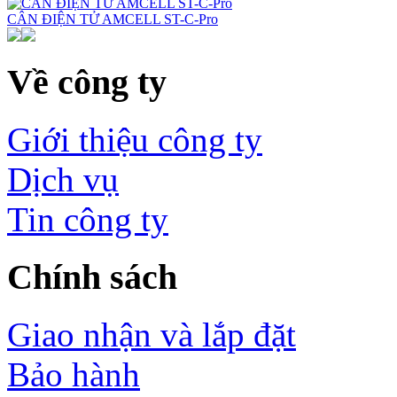
CÂN ĐIỆN TỬ AMCELL ST-C-Pro
Về công ty
Giới thiệu công ty
Dịch vụ
Tin công ty
Chính sách
Giao nhận và lắp đặt
Bảo hành