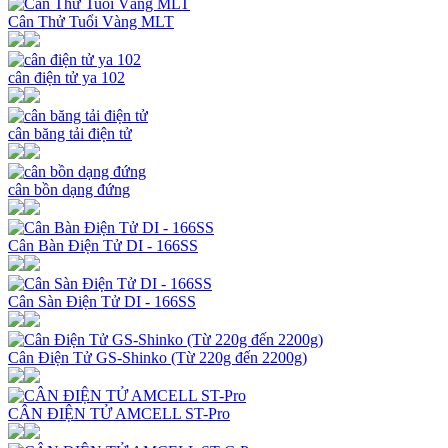
Cân Thử Tuổi Vàng MLT
cân điện tử ya 102
cân băng tải điện tử
cân bồn dạng đứng
Cân Bàn Điện Tử DI - 166SS
Cân Sàn Điện Tử DI - 166SS
Cân Điện Tử GS-Shinko (Từ 220g đến 2200g)
CÂN ĐIỆN TỬ AMCELL ST-Pro