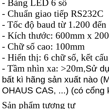
- Bảng LED 6 số
- Chuẩn giao tiếp RS232C
- Tốc độ baud từ 1.200 đế
- Kích thước: 600mm x 2
- Chữ số cao: 100mm
- Hiển thị: 6 chữ số, kết cấu
- Tầm nhìn xa: >20m
,Sử dụ
bất kì hãng sản xuất nào (M
OHAUS CAS, ...) (có
cổng 
Sản phẩm tương tự