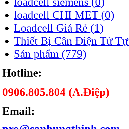
loadcell siemens (0)
loadcell CHI MET (0)
Loadcell Giá Rẻ (1)
Thiết Bị Cân Điện Tử Tự
Sản phẩm (779)
Hotline:
0906.805.804 (A.Điệp)
Email:
pro@canhungthinh.com