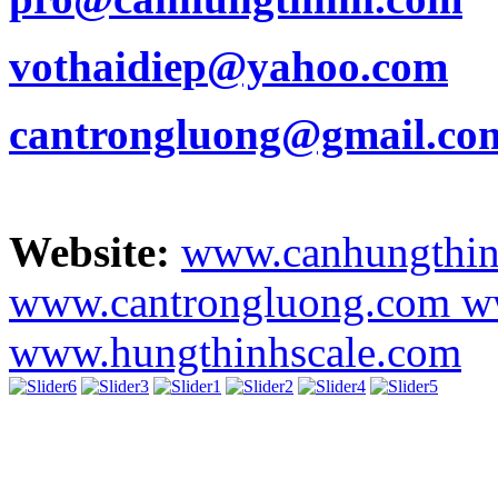
vothaidiep@yahoo.com
cantrongluong@gmail.co
Website:
www.canhungthi
www.cantrongluong.com
w
www.hungthinhscale.com