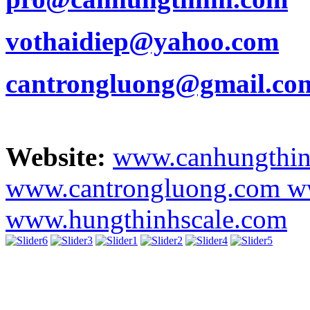
vothaidiep@yahoo.com
cantrongluong@gmail.co
Website:
www.canhungthi
www.cantrongluong.com
w
www.hungthinhscale.com