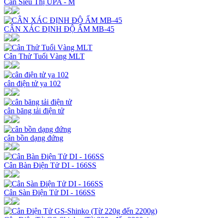
Cân Siêu Thị UPA - M
CÂN XÁC ĐỊNH ĐỘ ẨM MB-45
Cân Thử Tuổi Vàng MLT
cân điện tử ya 102
cân băng tải điện tử
cân bồn dạng đứng
Cân Bàn Điện Tử DI - 166SS
Cân Sàn Điện Tử DI - 166SS