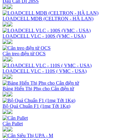
Đầu Cân DI 28SS
LOADCELL MDB (CELTRON - HÀ LAN)
LOADCELL VLC - 100S (VMC - USA)
Cân treo điện tử OCS
LOADCELL VLC - 110S ( VMC - USA)
Bảng Hiển Thị Phụ cho Cân điện tử
Bộ Quả Chuẩn F1 (1mg Tới 1Kg)
Cân Pallet