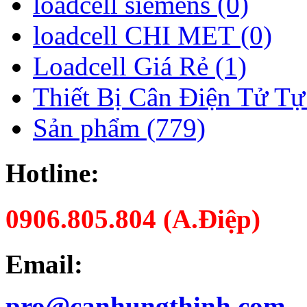
loadcell siemens (0)
loadcell CHI MET (0)
Loadcell Giá Rẻ (1)
Thiết Bị Cân Điện Tử Tự
Sản phẩm (779)
Hotline:
0906.805.804 (A.Điệp)
Email:
pro@canhungthinh.com