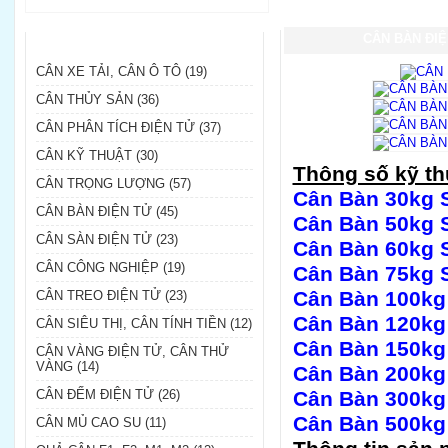
DANH MỤC SẢN PHẨM
CÂN BÀN ĐIỆ
CÂN XE TẢI, CÂN Ô TÔ (19)
CÂN THỦY SẢN (36)
CÂN PHÂN TÍCH ĐIỆN TỬ (37)
CÂN KỸ THUẬT (30)
Thông số kỹ th
CÂN TRỌNG LƯỢNG (57)
Cân Bàn 30kg S
CÂN BÀN ĐIỆN TỬ (45)
Cân Bàn 50kg S
CÂN SÀN ĐIỆN TỬ (23)
Cân Bàn 60kg S
CÂN CÔNG NGHIỆP (19)
Cân Bàn 75kg S
Cân Bàn 100k
CÂN TREO ĐIỆN TỬ (23)
Cân Bàn 120k
CÂN SIÊU THỊ, CÂN TÍNH TIỀN (12)
Cân Bàn 150k
CÂN VÀNG ĐIỆN TỬ, CÂN THỬ
VÀNG (14)
Cân Bàn 200k
CÂN ĐẾM ĐIỆN TỬ (26)
Cân Bàn 300k
Cân Bàn 500kg
CÂN MỦ CAO SU (11)