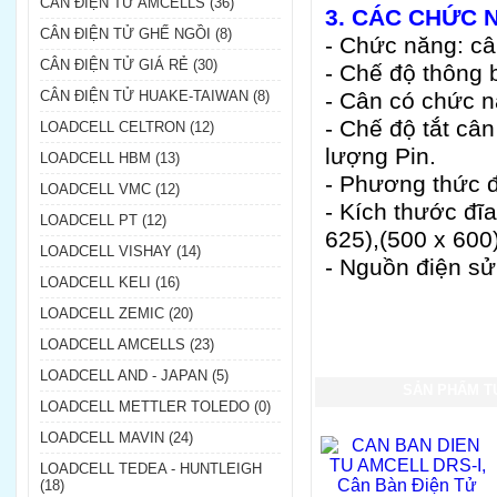
CÂN ĐIỆN TỬ AMCELLS (36)
3. CÁC CHỨC 
CÂN ĐIỆN TỬ GHẾ NGỒI (8)
- Chức năng: cân
CÂN ĐIỆN TỬ GIÁ RẺ (30)
- Chế độ thông b
CÂN ĐIỆN TỬ HUAKE-TAIWAN (8)
- Cân có chức n
- Chế độ tắt cân
LOADCELL CELTRON (12)
lượng Pin.
LOADCELL HBM (13)
- Phương thức đị
LOADCELL VMC (12)
- Kích thước đĩa
LOADCELL PT (12)
625),(500 x 600
LOADCELL VISHAY (14)
- Nguồn điện sử
LOADCELL KELI (16)
LOADCELL ZEMIC (20)
LOADCELL AMCELLS (23)
LOADCELL AND - JAPAN (5)
SẢN PHẨM T
LOADCELL METTLER TOLEDO (0)
LOADCELL MAVIN (24)
LOADCELL TEDEA - HUNTLEIGH
(18)