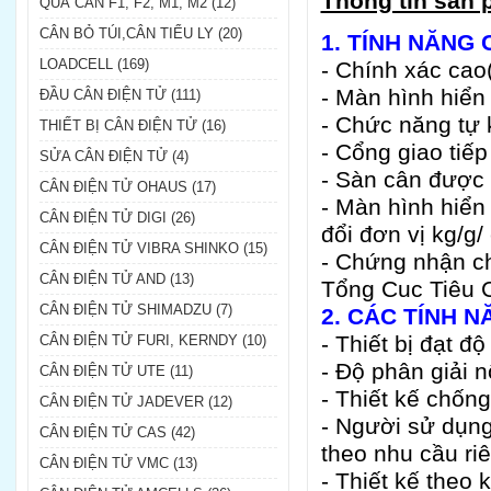
Thông tin sản 
QUẢ CÂN F1, F2, M1, M2 (12)
CÂN BỎ TÚI,CÂN TIỂU LY (20)
1. TÍNH NĂNG 
LOADCELL (169)
- Chính xác cao(
- Màn hình hiển
ĐẦU CÂN ĐIỆN TỬ (111)
- Chức năng tự k
THIẾT BỊ CÂN ĐIỆN TỬ (16)
- Cổng giao tiế
SỬA CÂN ĐIỆN TỬ (4)
- Sàn cân được 
CÂN ĐIỆN TỬ OHAUS (17)
- Màn hình hiển
CÂN ĐIỆN TỬ DIGI (26)
đổi đơn vị kg/g
CÂN ĐIỆN TỬ VIBRA SHINKO (15)
- Chứng nhận ch
CÂN ĐIỆN TỬ AND (13)
Tổng Cuc Tiêu 
CÂN ĐIỆN TỬ SHIMADZU (7)
2. CÁC TÍNH 
- Thiết bị đạt đ
CÂN ĐIỆN TỬ FURI, KERNDY (10)
- Độ phân giải n
CÂN ĐIỆN TỬ UTE (11)
- Thiết kế chốn
CÂN ĐIỆN TỬ JADEVER (12)
- Người sử dụng
CÂN ĐIỆN TỬ CAS (42)
theo nhu cầu ri
CÂN ĐIỆN TỬ VMC (13)
- Thiết kế theo 