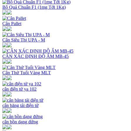
Bộ Quả Chuẩn F1 (1mg Tới 1Kg)
Cân Pallet
Cân Siêu Thị UPA - M
CÂN XÁC ĐỊNH ĐỘ ẨM MB-45
Cân Thử Tuổi Vàng MLT
cân điện tử ya 102
cân băng tải điện tử
cân bồn dạng đứng