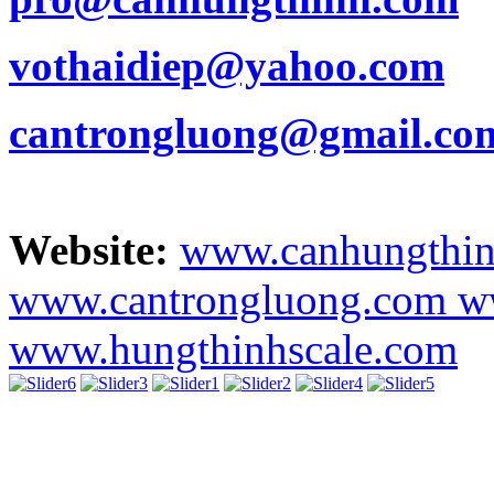
vothaidiep@yahoo.com
cantrongluong@gmail.co
Website:
www.canhungthi
www.cantrongluong.com
w
www.hungthinhscale.com