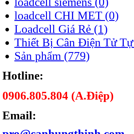
loadcell siemens (0)
loadcell CHI MET (0)
Loadcell Giá Rẻ (1)
Thiết Bị Cân Điện Tử Tự
Sản phẩm (779)
Hotline:
0906.805.804 (A.Điệp)
Email:
pro@canhungthinh.com