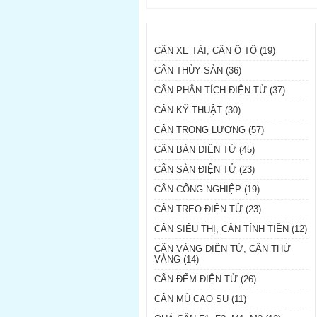
DANH MỤC SẢN PHẨM
CÂN XE TẢI, CÂN Ô TÔ (19)
CÂN THỦY SẢN (36)
CÂN PHÂN TÍCH ĐIỆN TỬ (37)
CÂN KỸ THUẬT (30)
CÂN TRỌNG LƯỢNG (57)
CÂN BÀN ĐIỆN TỬ (45)
CÂN SÀN ĐIỆN TỬ (23)
CÂN CÔNG NGHIỆP (19)
CÂN TREO ĐIỆN TỬ (23)
CÂN SIÊU THỊ, CÂN TÍNH TIỀN (12)
CÂN VÀNG ĐIỆN TỬ, CÂN THỬ
VÀNG (14)
CÂN ĐẾM ĐIỆN TỬ (26)
CÂN MỦ CAO SU (11)