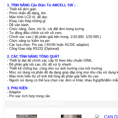
1. TÍNH NĂNG
Cân Điện Tử AMCELL SW
:.
:
- Thiết kế đơn giản.
- Phím nhấn dễ dàng, êm.
- Màn hình LCD rõ, dễ đọc.
- Khay cân thép không gỉ.
- Dễ vận hành.
- Chức năng: Zero, trừ bì, cài đặt đơn trọng lựơng
- Tự động điều chỉnh và trở về zero.
- Chính xác cao ( độ phân giải bên trong: 1/10,000, 1/20.000.)
- Chức năng tự kiểm tra pin
- Các lựa chọn: Pin sạc ( 6V/4h hoặc AC/DC adaptor)
- Cổng Giao tiếp RS232 (Optional).
2. CÁC TÍNH NĂNG TỔNG QUÁT
:
- Thiết bị đạt độ chính xác cấp III theo tiêu chuẩn OIML.
- Độ phân giải nội cao, tốc độ xử lý nhanh
- Thiết kế chống bụi, cũng như sự ảnh hưởng của môi trường
- Mức sử dụng và phân độ đa dạng giúp đáp ứng mọi nhu cầu sử dụng 
- Màn hình hiển thị số tinh thể lỏng độ phân giải hiển thị cao.
- Người sử dụng có thể lựa chọn các đơn vị khác nhau Kg/g/lb/đếm mẫu
3. PHỤ KIỆN
:
- Adaptor .
- Pin sạc tích hợp trong cân
SẢN PHẨM TƯƠNG TỰ