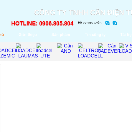
CÔNG TY TNHH CÂN ĐIỆN 
Hỗ trợ trực tuyến:
hủ
Giới thiệu
Sản phẩm
Tin công ty
Tài liệ