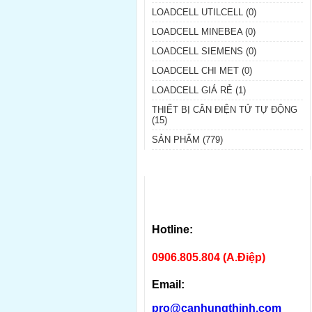
LOADCELL UTILCELL (0)
LOADCELL MINEBEA (0)
LOADCELL SIEMENS (0)
LOADCELL CHI MET (0)
LOADCELL GIÁ RẺ (1)
THIẾT BỊ CÂN ĐIỆN TỬ TỰ ĐỘNG
(15)
SẢN PHẨM (779)
Hotline:
0906.805.804 (A.Điệp)
Email:
pro@canhungthinh.com