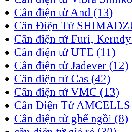
Cân điện tử And (13)
Cân Điện Tử SHIMADZU
Cân điện tử Furi, Kerndy
Cân điện tử UTE (11)
Cân điện tử Jadever (12)
Cân điện tử Cas (42)
Cân điện tử VMC (13)
Cân Điện Tử AMCELLS 
Cân điện tử ghế ngồi (8)
cân điện tử giá rẻ (30)