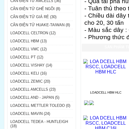
- Quá tải phá h
CÂN ĐIỆN TỬ AMCELLS (36)
- Tuân thủ theo 
CÂN ĐIỆN TỬ GHẾ NGỒI (8)
- Chiều dài dây 
CÂN ĐIỆN TỬ GIÁ RẺ (30)
cho 20, 30 tấn
CÂN ĐIỆN TỬ HUAKE-TAIWAN (8)
- Màu sắc dây : 
LOADCELL CELTRON (12)
- Phương thức đị
LOADCELL HBM (13)
SẢN PHẨM T
LOADCELL VMC (12)
LOADCELL PT (12)
LOADCELL VISHAY (14)
LOADCELL KELI (16)
LOADCELL ZEMIC (20)
LOADCELL AMCELLS (23)
LOADCELL HBM HLC
LOADCELL AND - JAPAN (5)
LOADCELL METTLER TOLEDO (0)
LOADCELL MAVIN (24)
LOADCELL TEDEA - HUNTLEIGH
(18)