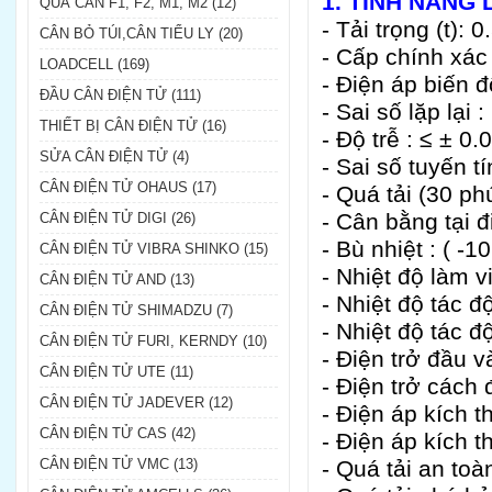
1. TÍNH NĂNG 
QUẢ CÂN F1, F2, M1, M2 (12)
- Tải trọng (t): 0
CÂN BỎ TÚI,CÂN TIỂU LY (20)
- Cấp chính xác
LOADCELL (169)
- Điện áp biến đ
ĐẦU CÂN ĐIỆN TỬ (111)
- Sai số lặp lại 
THIẾT BỊ CÂN ĐIỆN TỬ (16)
- Độ trễ : ≤ ± 0
SỬA CÂN ĐIỆN TỬ (4)
- Sai số tuyến t
CÂN ĐIỆN TỬ OHAUS (17)
- Quá tải (30 ph
- Cân bằng tại đ
CÂN ĐIỆN TỬ DIGI (26)
- Bù nhiệt : ( -1
CÂN ĐIỆN TỬ VIBRA SHINKO (15)
- Nhiệt độ làm v
CÂN ĐIỆN TỬ AND (13)
- Nhiệt độ tác đ
CÂN ĐIỆN TỬ SHIMADZU (7)
- Nhiệt độ tác đ
CÂN ĐIỆN TỬ FURI, KERNDY (10)
- Điện trở đầu v
CÂN ĐIỆN TỬ UTE (11)
- Điện trở cách
CÂN ĐIỆN TỬ JADEVER (12)
- Điện áp kích t
CÂN ĐIỆN TỬ CAS (42)
- Điện áp kích t
CÂN ĐIỆN TỬ VMC (13)
- Quá tải an toà