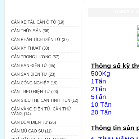
DANH MỤC SẢN PHẨM
LOADCELL H
CÂN XE TẢI, CÂN Ô TÔ (19)
CÂN THỦY SẢN (36)
CÂN PHÂN TÍCH ĐIỆN TỬ (37)
CÂN KỸ THUẬT (30)
CÂN TRỌNG LƯỢNG (57)
Thông số kỹ th
CÂN BÀN ĐIỆN TỬ (45)
500Kg
CÂN SÀN ĐIỆN TỬ (23)
1Tấn
CÂN CÔNG NGHIỆP (19)
2Tấn
CÂN TREO ĐIỆN TỬ (23)
5Tấn
CÂN SIÊU THỊ, CÂN TÍNH TIỀN (12)
10 Tấn
CÂN VÀNG ĐIỆN TỬ, CÂN THỬ
20 Tấn
VÀNG (14)
CÂN ĐẾM ĐIỆN TỬ (26)
Thông tin sản 
CÂN MỦ CAO SU (11)